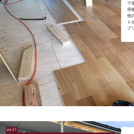
で
突
他
ト
プ
vol.17