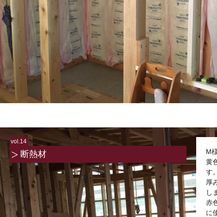
vol.14
M
断熱材
黄
す
厚
し
赤
に