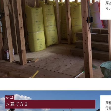
厚
り
vol.13
屋
建て方２
母