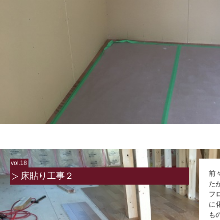
vol.18
前
床貼り工事２
た
フ
に
も