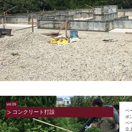
vol.09
ベ
コンクリート打設
ポ
ベ
立