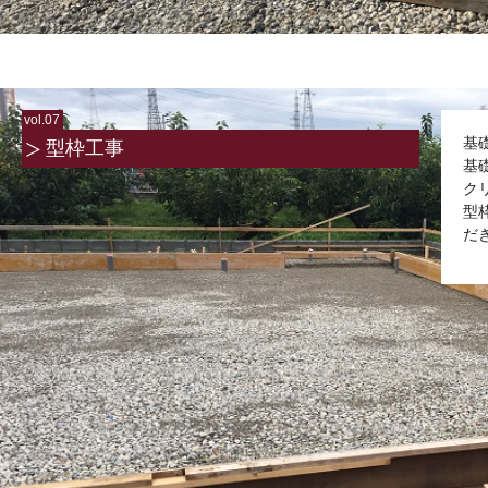
vol.07
基
型枠工事
基
ク
型
だ