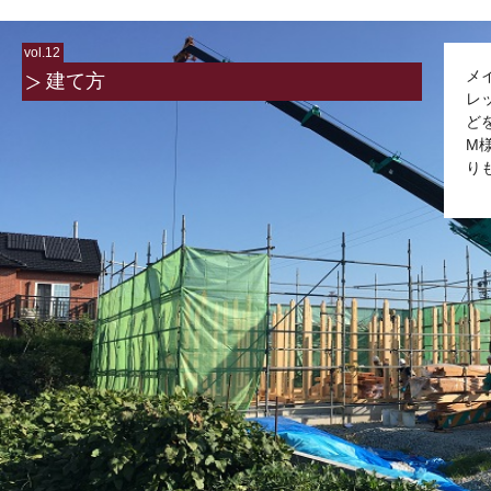
vol.12
メ
建て方
レ
ど
M
り