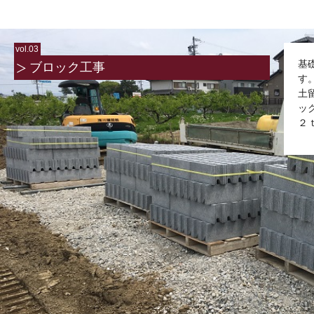
vol.03
基
ブロック工事
す
土
ッ
２