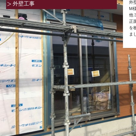
外
外壁工事
M
他
正
を
ま