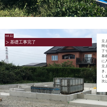
vol.11
立
基礎工事完了
間
了
基
に
立
き
し
次