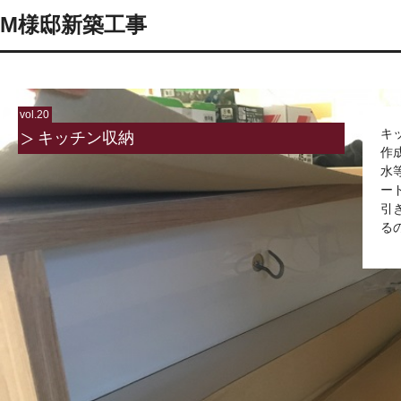
M様邸新築工事
vol.20
キ
キッチン収納
作
水
ー
引
る