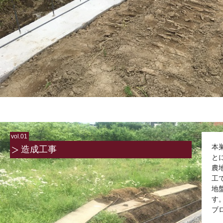
vol.01
本
造成工事
と
農
工
地
す
ブ