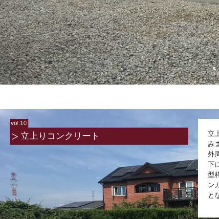
vol.10
立
立上りコンクリート
み
外
下
型
ン
と