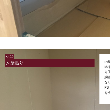
vol.10
内
壁貼り
M
り
胴
な
P
を