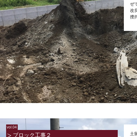
ぜ
改
攪
vol.04
土
ブロック工事２