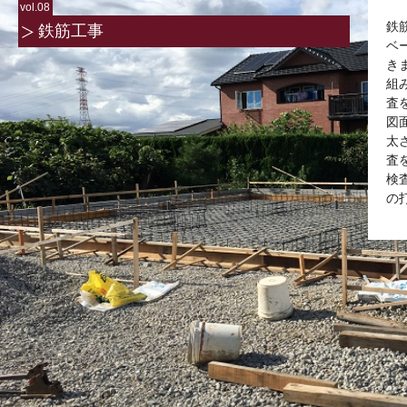
vol.08
鉄
鉄筋工事
ベ
き
組
査
図
太
査
検
の