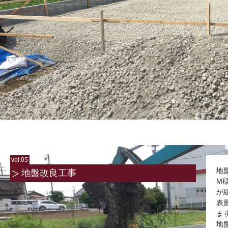
vol.05
地
地盤改良工事
M
が
表
ま
地