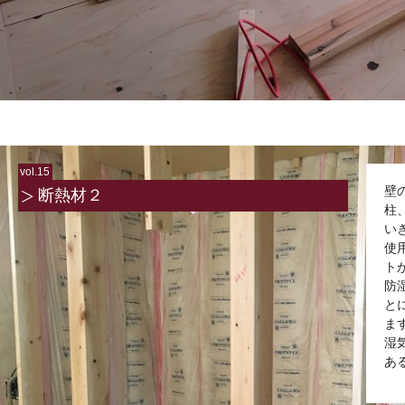
vol.15
壁
断熱材２
柱
い
使
ト
防
と
ま
湿
あ