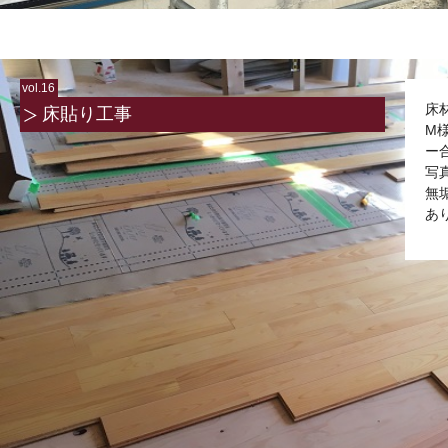
vol.16
床
床貼り工事
M
ー
写
無
あ