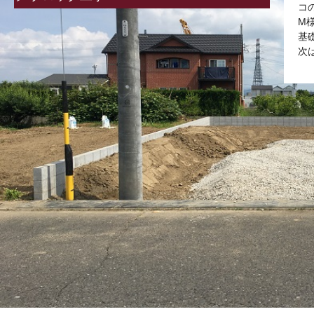
コ
M
基
次