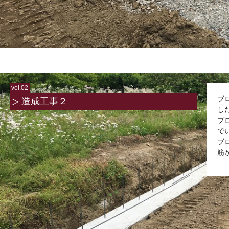
vol.02
ブ
造成工事２
し
ブ
で
ブ
筋