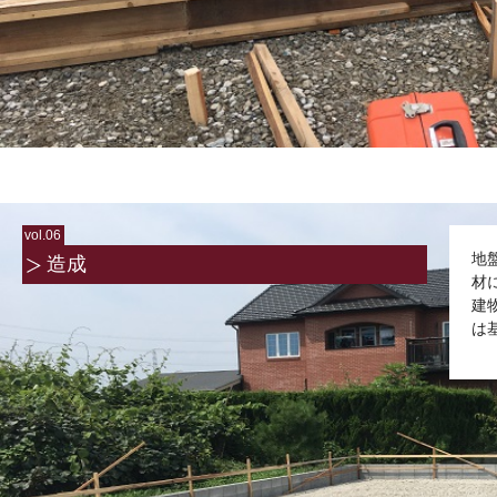
vol.06
地
造成
材
建
は