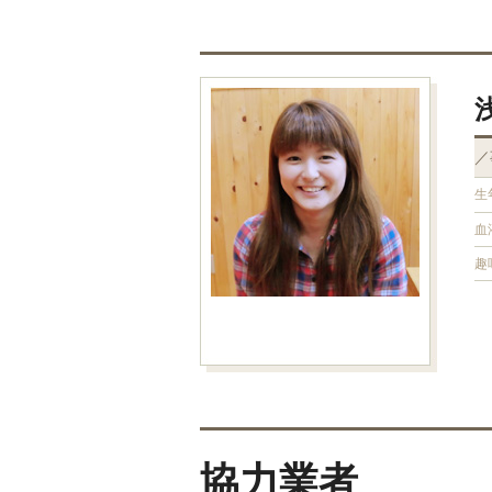
／
生
血
趣
協力業者