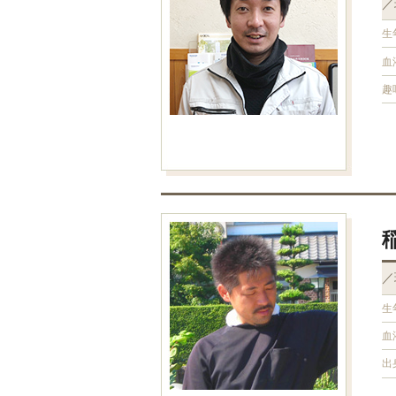
／
生
血
趣
／
生
血
出