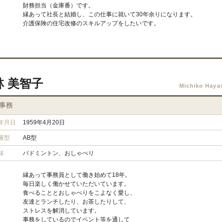
財務担当（金庫番）です。
縁あって社長と結婚し、この仕事に就いて30年余りになります。
介護保険の住宅改修のスキルアップをしたいです。
林 美智子
Michiko Haya
事務
年月日
1959年4月20日
液型
AB型
味
バドミントン、おしゃべり
縁あって事務員として働き始めて18年。
毎日楽しく働かせていただいています。
食べることとおしゃべりをこよなく愛し、
友達とランチしたり、お茶したりして、
ストレスを解消しています。
事務をしているのでイベント等を通して