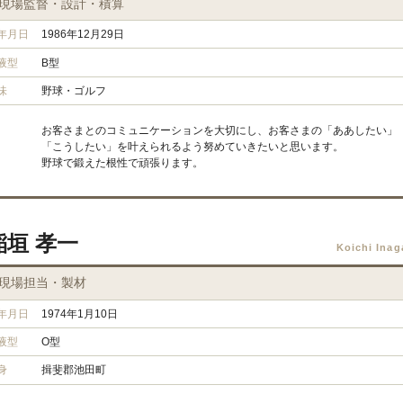
現場監督・設計・積算
年月日
1986年12月29日
液型
B型
味
野球・ゴルフ
お客さまとのコミュニケーションを大切にし、お客さまの「ああしたい」
「こうしたい」を叶えられるよう努めていきたいと思います。
野球で鍛えた根性で頑張ります。
稲垣 孝一
Koichi Inag
現場担当・製材
年月日
1974年1月10日
液型
O型
身
揖斐郡池田町