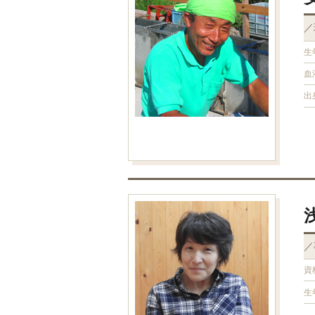
／
生
血
出
／
資
生