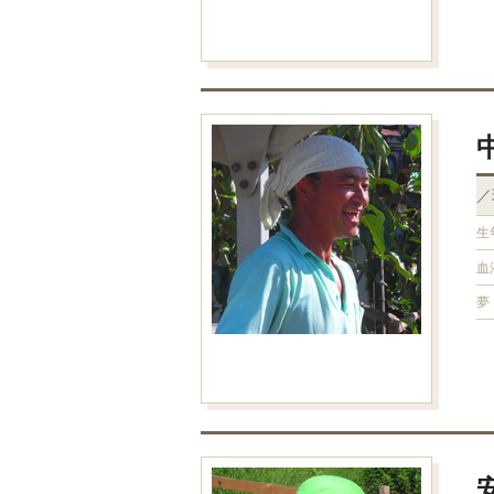
／
生
血
夢