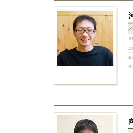
／
資
生
血
趣