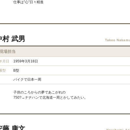
仕事は”心”日々精進
中村 武男
Takeo Nakam
現場担当
年月日
1959年3月18日
液型
B型
バイクで日本一周
子供のころからの夢であこがれの
750?→ナナハンで北海道一周とかしてみたい。
安藤 康文