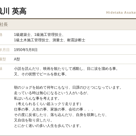
浅川 英高
Hidetaka Asak
社長
格
1級建築士、1級施工管理技士、
1級土木施工管理技士、測量士、耐震診断士
年月日
1950年5月8日
液型
A型
味
小説を読んだり、映画を観たりして感動し、目に涙を溜める事。
又、その状態でビールを飲む事。
朝のジョグを始めて何年にもなり、日課のひとつになっています。
走っている時は無心になるという人がいるが、
私はいろんな事を考えます。
（考えられるくらい超ユックリ走ります）
仕事の事、人生の事、家族の事、会社の事．．．
その度に反省したり、落ち込んだり、自身を鼓舞したり、
又自信を取り戻したり。
とにかく迷いの多い人生を歩んでいます。