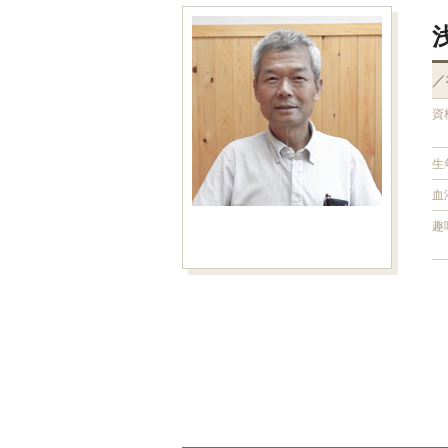
／
資
生
血
趣