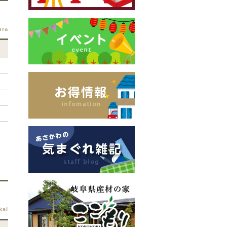
ura
kai