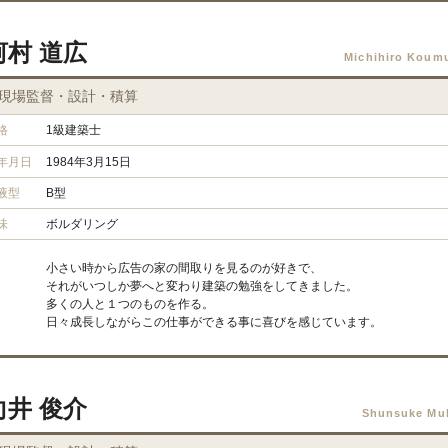
河村 道広
Michihiro Koum
現場監督・設計・積算
格
1級建築士
年月日
1984年3月15日
液型
B型
味
ボルダリング
小さい時から広告の家の間取りを見るのが好きで、
それがいつしか夢へと変わり建築の勉強をしてきました。
多くの人と１つのものを作る。
日々成長しながらこの仕事ができる事に喜びを感じています。
向井 俊介
Shunsuke Mu