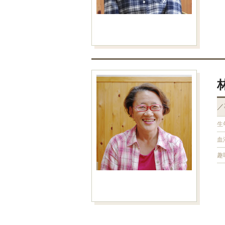
／
生
血
趣