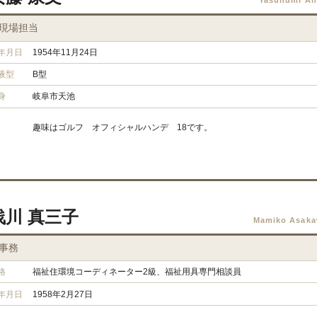
Yasuhumi A
現場担当
年月日
1954年11月24日
液型
B型
身
岐阜市天池
趣味はゴルフ オフィシャルハンデ 18です。
浅川 真三子
Mamiko Asak
事務
格
福祉住環境コーディネーター2級、福祉用具専門相談員
年月日
1958年2月27日