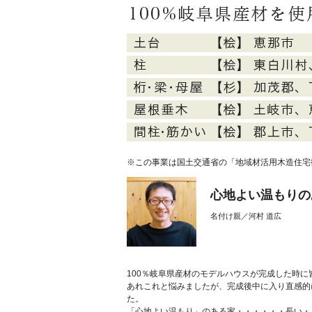
※この事業は国土交通省の「地域材活用木造住宅
心地よい温もりの
名付け親／河村 道広
100％岐阜県産材のモデルハウスが完成した時
あれこれと悩みましたが、完成後中に入り直感的
た。
「心地よい温もり」のある家・・・・・・長い・