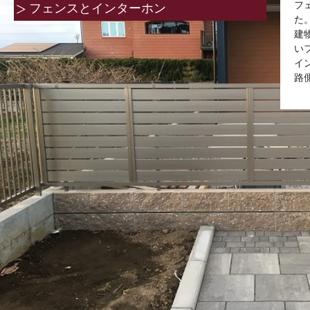
フ
フェンスとインターホン
た
建
い
イ
路