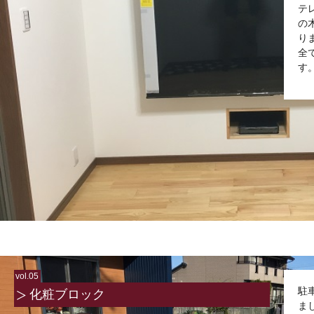
テ
の
り
全
す
vol.05
駐
化粧ブロック
ま