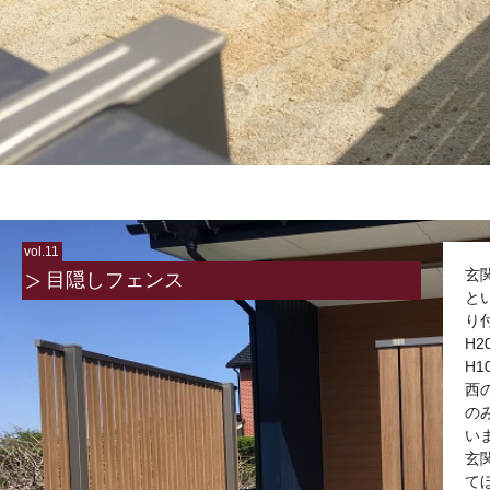
vol.11
玄
目隠しフェンス
と
り
H
H
西
の
い
玄
て