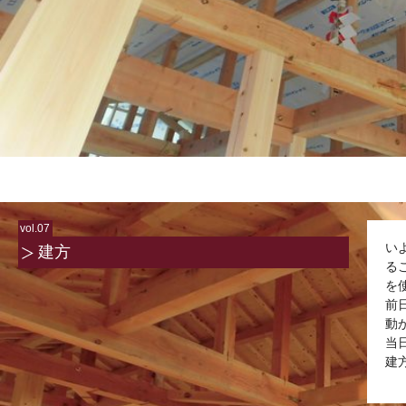
vol.07
い
建方
る
を
前
動
当
建