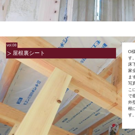
vol.08
O
屋根裏シート
す
床
家
ま
写
こ
で
外
根
す