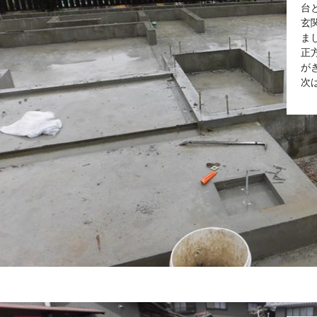
台
玄
ま
正
が
次