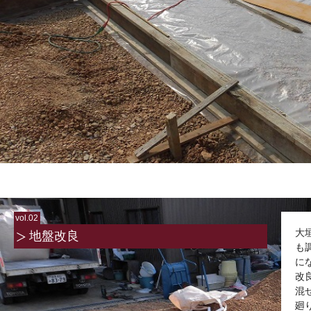
vol.02
大
地盤改良
も
に
改
混
廻