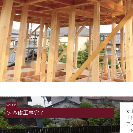
vol.06
立
基礎工事完了
土
ア
ト