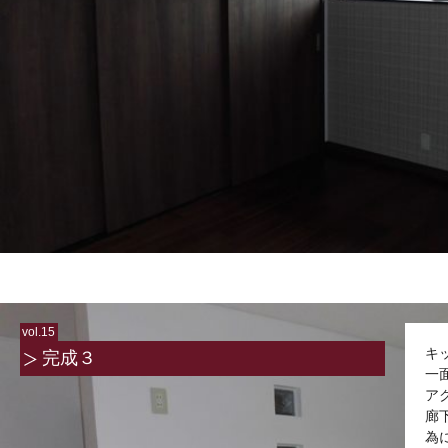
vol.15
キ
完成３
一
ア
廊
為