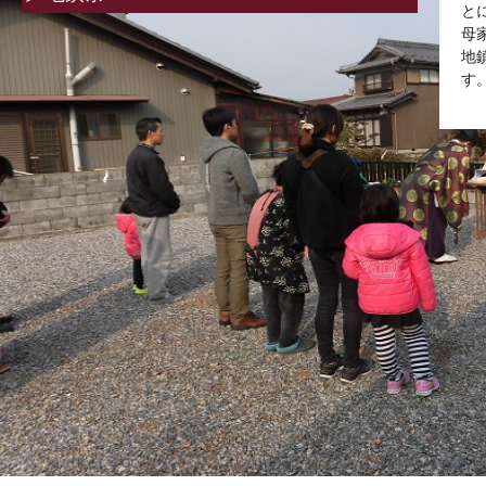
と
母
地
す