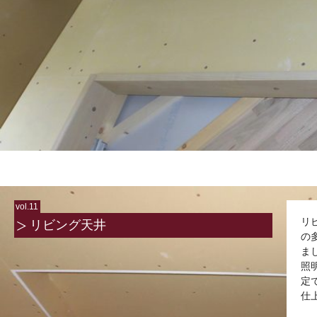
vol.11
リ
リビング天井
の
ま
照
定
仕