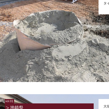
タ
vol.01
大
地鎮祭