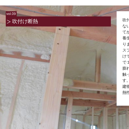
vol.09
吹
吹付け断熱
な
て
養
り
ス
け
で
膨
触
す
建
熱