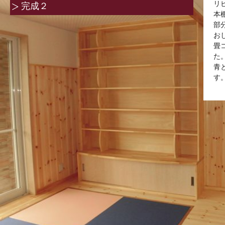
リ
完成２
本
部
お
畳
た
青
す