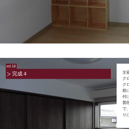
vol.16
主
完成４
ク
ク
前
付
普
で
り