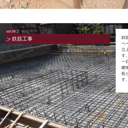
vol.04
鉄
鉄筋工事
ベ
立
す
一
建
筋
す