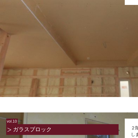
vol.10
２
ガラスブロック
し