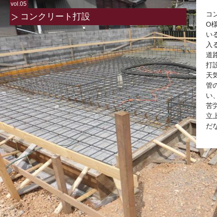
vol.05
コ
コンクリート打設
O
い
入
道
打
天
管
い
苦
立
だ