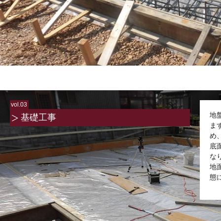
vol.03
地
基礎工事
ま
め
底
な
地
態