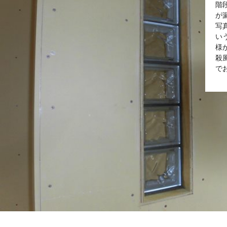
階
が
写
い
様
殺
で