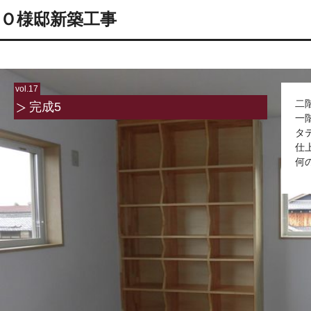
Ｏ様邸新築工事
vol.17
二
完成5
一
タ
仕
何