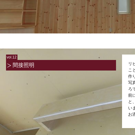
vol.12
リ
間接照明
こ
作
写
ろ
前
と
い
お