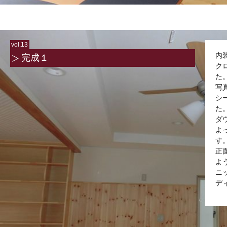
vol.13
内
完成１
ク
た
写
シ
た
ダ
よ
す
正
よ
ニ
デ