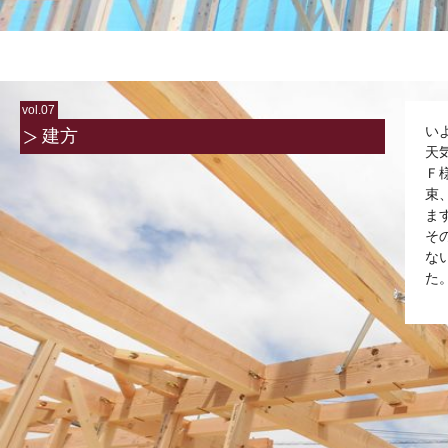
vol.07
い
建方
天
Ｆ
束
ま
そ
な
た