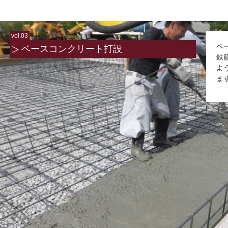
vol.03
ベ
ベースコンクリート打設
鉄
よ
ま