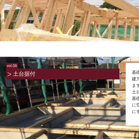
vol.06
基
土台据付
建
ま
土
基
に
に