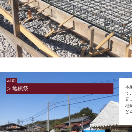
vol.01
本
地鎮祭
て
元
地
ど