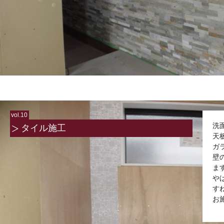
vol.10
洗
タイル施工
天
ガ
壁
ま
や
す
お