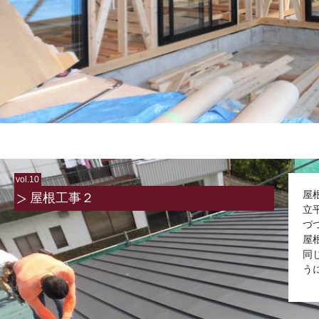
vol.10
屋
屋根工事２
立
づ
屋
同
う