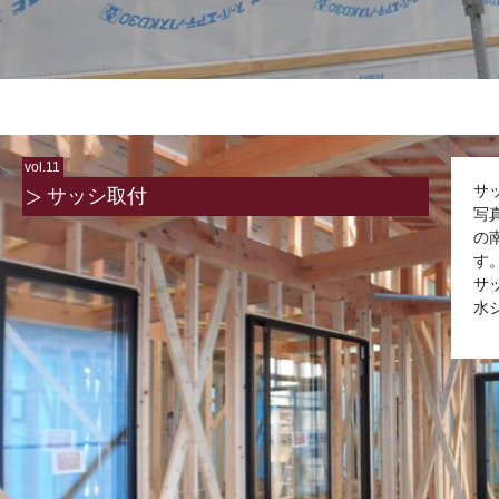
vol.11
サ
サッシ取付
写
の
す
サ
水