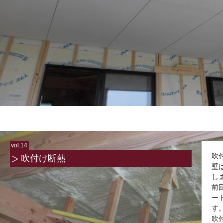
vol.14
吹
吹付け断熱
壁
し
前
ー
す
吹