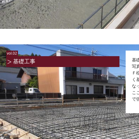
vol.02
基
基礎工事
写
Ｆ
く
な
こ
で