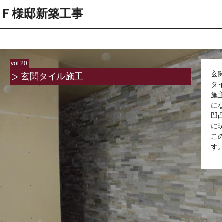
Ｆ様邸新築工事
vol.20
玄
玄関タイル施工
タ
施
に
凹
に
こ
す