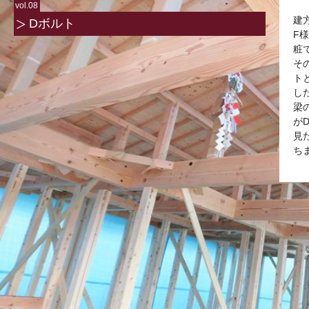
vol.08
建
Dボルト
F
粧
そ
ト
し
梁
が
見
ち