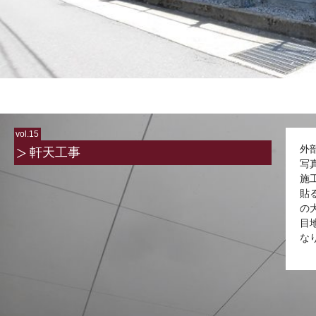
vol.15
外
軒天工事
写
施
貼
の
目
な