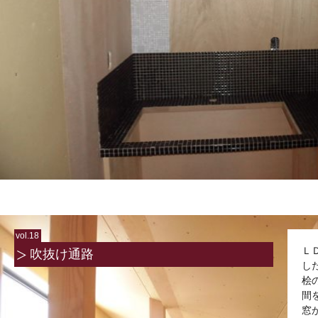
vol.18
Ｌ
吹抜け通路
し
桧
間
窓