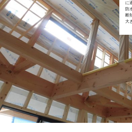
に
防
断
大