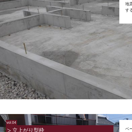
地
す
vol.04
ベ
立上がり型枠