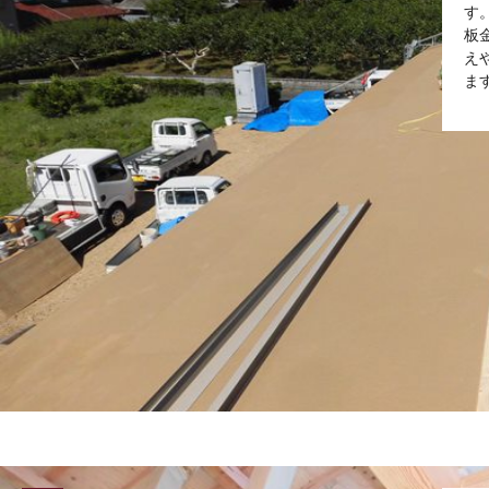
す
板
え
ま