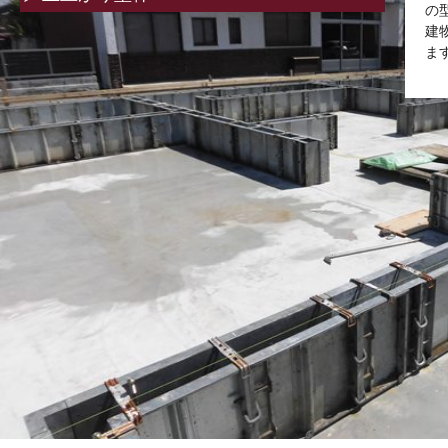
の
建
ま