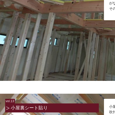
が
そ
vol.13
小
小屋裏シート貼り
吹