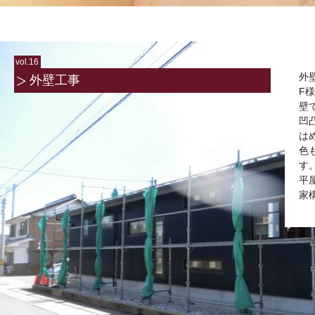
vol.16
外
外壁工事
F
壁
凹
は
色
す
平
家