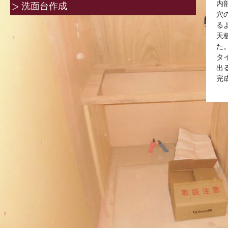
内
洗面台作成
穴
る
天
た
タ
出
完