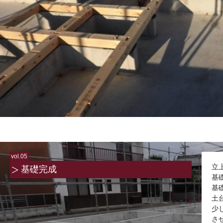
vol.05
立
基礎完成
基
基
土
少
さ