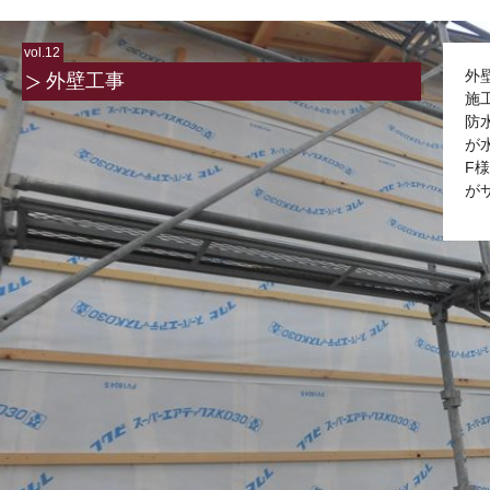
vol.12
外
外壁工事
施
防
が
F
が