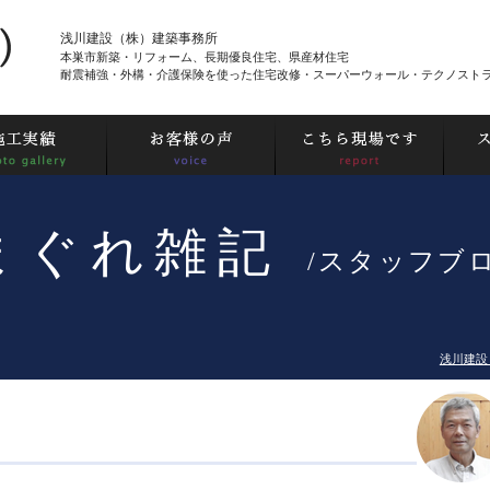
浅川建設（株）建築事務所
本巣市新築・リフォーム、長期優良住宅、県産材住宅
耐震補強・外構・介護保険を使った住宅改修・スーパーウォール・テクノスト
まぐれ雑記
/スタッフブ
浅川建設 