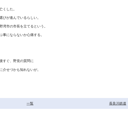
亡くした。
選びが進んでいるらしい。
野湾市の市長を立てるという。
ぶ事にならないか心痛する。
後すぐ、野党の質問に
に介せづかも知れないが。
一覧
長良川鉄道