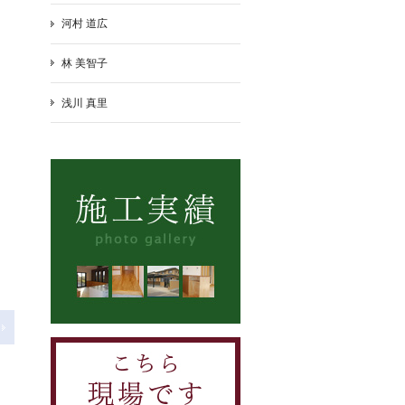
河村 道広
林 美智子
浅川 真里