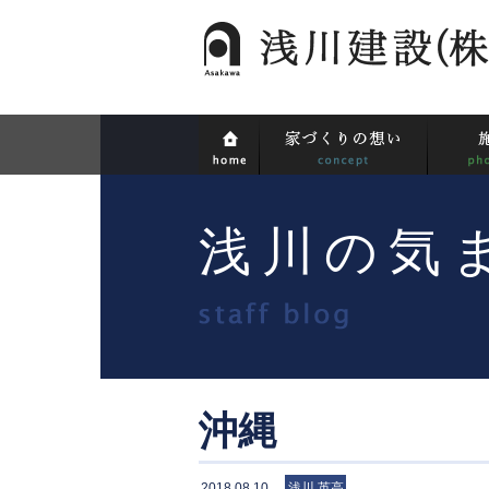
浅川の気
沖縄
2018.08.10
浅川 英高