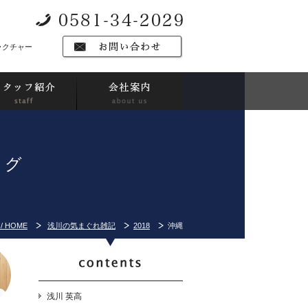
ラクチャー
ログ
/ HOME
浅川の気まぐれ雑記
2018
沖縄
浅川 英高