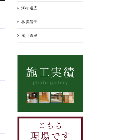
河村 道広
林 美智子
浅川 真里