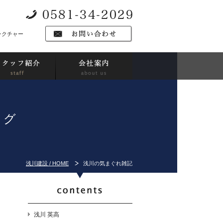
ラクチャー
ログ
浅川建設 / HOME
浅川の気まぐれ雑記
浅川 英高