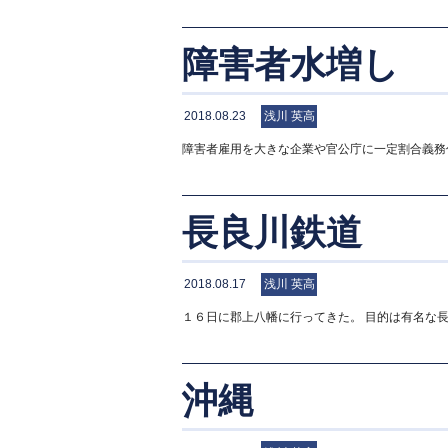
障害者水増し
2018.08.23
浅川 英高
障害者雇用を大きな企業や官公庁に一定割合義務
長良川鉄道
2018.08.17
浅川 英高
１６日に郡上八幡に行ってきた。 目的は有名な
沖縄