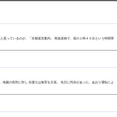
いと思っているのが、「京都迷宮案内」 再放送物で、昼の１時４０分という時間帯
、地裁の死刑に対し 弁護士は無罪を主張。 先日に判決があった、あおり運転によ