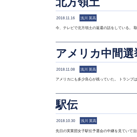
北方領土
2018.11.16
浅川 英高
今、テレビで北方領土の返還の話をしている。 
アメリカ中間選
2018.11.08
浅川 英高
アメリカにも多少良心が残っていた。 トランプ
駅伝
2018.10.30
浅川 英高
先日の実業団女子駅伝予選会の中継を見ていて泣