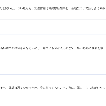
たと聞いた。 つい最近も、安倍首相は沖縄県新知事と、基地について話し合う素振
も若い選手の希望をかなえるのと、球団にも金が入るのとで、早い時期の 移籍を承
けた。 体調は悪くなかったが、昼に打ってもらいその夜に、既に、少し鼻がおかし