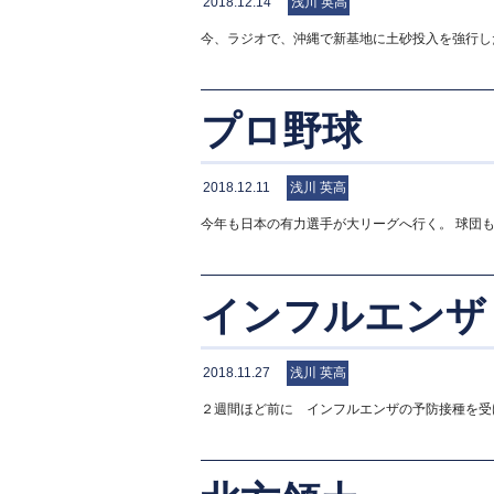
2018.12.14
浅川 英高
今、ラジオで、沖縄で新基地に土砂投入を強行し
プロ野球
2018.12.11
浅川 英高
今年も日本の有力選手が大リーグへ行く。 球団
インフルエンザ
2018.11.27
浅川 英高
２週間ほど前に インフルエンザの予防接種を受