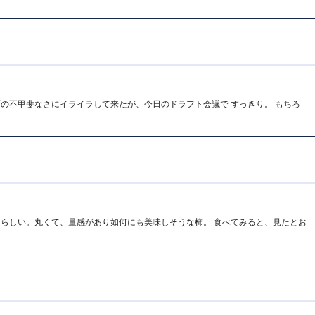
の不甲斐なさにイライラして来たが、今日のドラフト会議で すっきり。 もちろ
うらしい。丸くて、量感があり如何にも美味しそうな柿。 食べてみると、見たとお