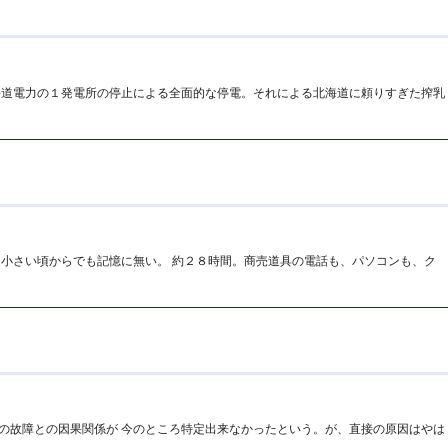
海道電力の１発電所の停止による全面的な停電。それによる北海道に頼りすぎた搾乳
、小さい頃からでも記憶に無い。 約２８時間。商売道具の電話も、パソコンも、ク
の故障との因果関係が 今のところ特定出来なかったという。が、直接の原因はやは