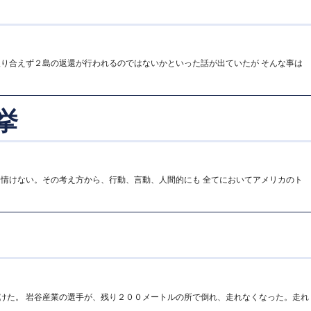
取り合えず２島の返還が行われるのではないかといった話が出ていたが そんな事は
挙
は情けない。その考え方から、行動、言動、人間的にも 全てにおいてアメリカのト
けた。 岩谷産業の選手が、残り２００メートルの所で倒れ、走れなくなった。走れ