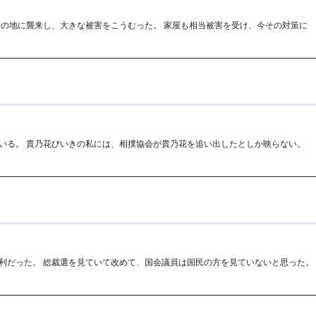
この地に襲来し、大きな被害をこうむった。 家屋も相当被害を受け、今その対策に
いる。 貴乃花びいきの私には、相撲協会が貴乃花を追い出したとしか映らない。
利だった。 総裁選を見ていて改めて、国会議員は国民の方を見ていないと思った。