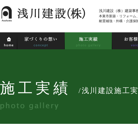
浅川建設（株）建築事
本巣市新築・リフォーム
耐震補強・外構・介護保
施工実績
/浅川建設施工