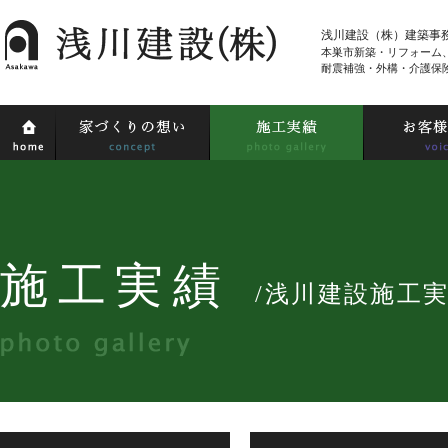
浅川建設（株）建築事
本巣市新築・リフォーム
耐震補強・外構・介護保
施工実績
/浅川建設施工