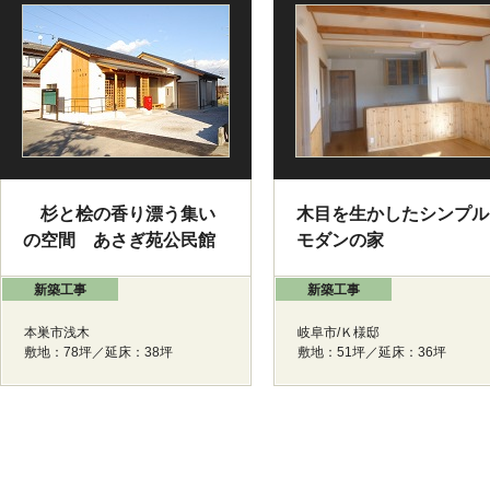
杉と桧の香り漂う集い
木目を生かしたシンプル
の空間 あさぎ苑公民館
モダンの家
新築工事
新築工事
本巣市浅木
岐阜市/Ｋ様邸
敷地：78坪／延床：38坪
敷地：51坪／延床：36坪