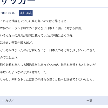
サッカー
2018.07.02
浅川 英高
これほど世論を２分した事も無いのではと思うほど。
Ｗ杯のポーランド戦での『攻めない日本１６強』に対する評価。
いろんな人の意見が新聞に載っていたが評価は全く２分。
武士道の言葉が載るほど。
どっちが良かったのかは解らないが、日本人の考え方が少し変わってきた
のではと思う。
戦う過程を重んじる国民性だと思っていたが、結果を重視するとした人が
半数いたようなのが少々意外だった。
しかし、判断を下した監督の気持ちを思うと軽々と評価できないなとも。
カジノ
一覧