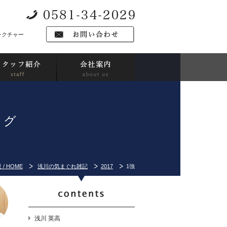
ラクチャー
ログ
/ HOME
浅川の気まぐれ雑記
2017
1強
浅川 英高