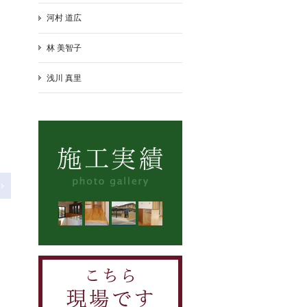
河村 道広
林 美智子
浅川 真里