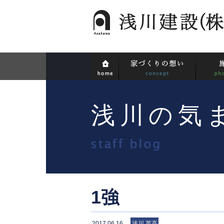
浅川の気
1強
2017.06.16
浅川 英高