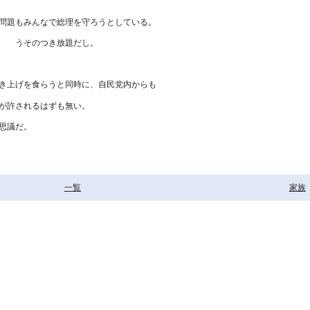
問題もみんなで総理を守ろうとしている。
。 うそのつき放題だし。
き上げを食らうと同時に、自民党内からも
が許されるはずも無い。
思議だ。
一覧
家族