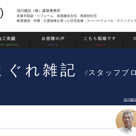
浅川建設（株）建築事務所
本巣市新築・リフォーム、長期優良住宅、県産材住宅
耐震補強・外構・介護保険を使った住宅改修・スーパーウォール・テクノスト
まぐれ雑記
/スタッフブ
浅川建設 