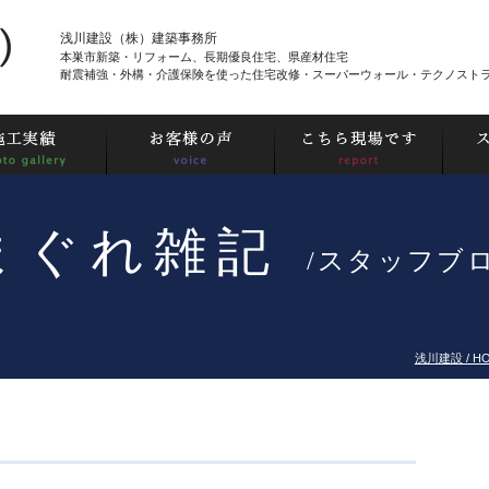
浅川建設（株）建築事務所
本巣市新築・リフォーム、長期優良住宅、県産材住宅
耐震補強・外構・介護保険を使った住宅改修・スーパーウォール・テクノスト
まぐれ雑記
/スタッフブ
浅川建設 / H