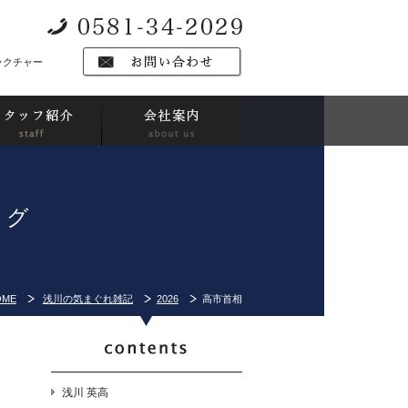
ラクチャー
ログ
OME
浅川の気まぐれ雑記
2026
高市首相
浅川 英高