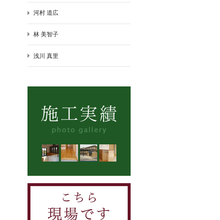
河村 道広
林 美智子
浅川 真里