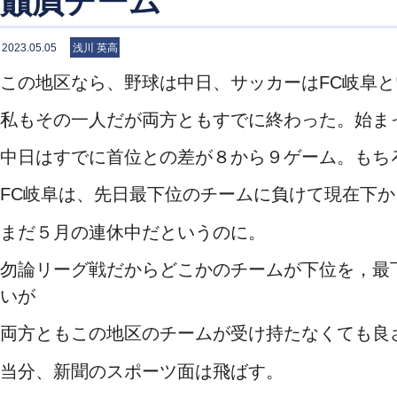
贔屓チーム
2023.05.05
浅川 英高
この地区なら、野球は中日、サッカーはFC岐阜
私もその一人だが両方ともすでに終わった。始ま
中日はすでに首位との差が８から９ゲーム。もち
FC岐阜は、先日最下位のチームに負けて現在下
まだ５月の連休中だというのに。
勿論リーグ戦だからどこかのチームが下位を，最
いが
両方ともこの地区のチームが受け持たなくても良
当分、新聞のスポーツ面は飛ばす。