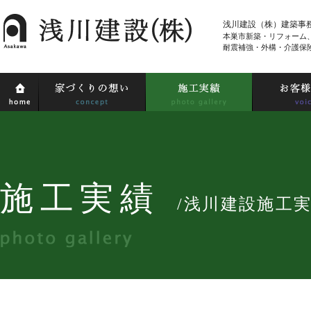
浅川建設（株）建築事
本巣市新築・リフォーム
耐震補強・外構・介護保
施工実績
/浅川建設施工