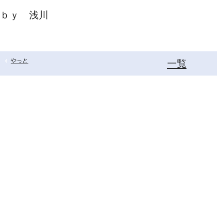
ｂｙ 浅川
やっと
一覧