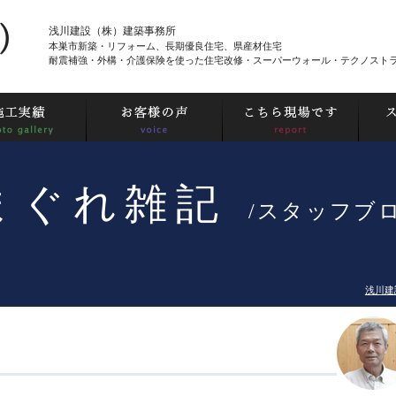
浅川建設（株）建築事務所
本巣市新築・リフォーム、長期優良住宅、県産材住宅
耐震補強・外構・介護保険を使った住宅改修・スーパーウォール・テクノスト
まぐれ雑記
/スタッフブ
浅川建設