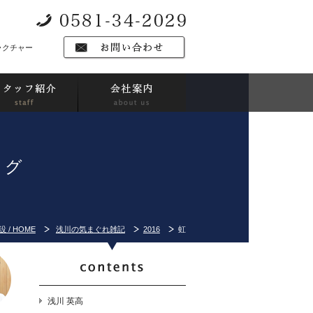
ラクチャー
ログ
 / HOME
浅川の気まぐれ雑記
2016
虹
浅川 英高