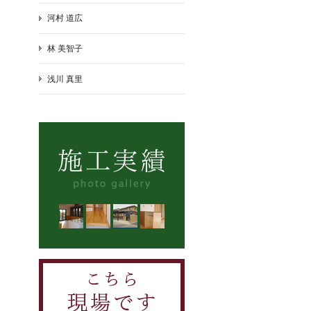
河村 道広
林 美智子
浅川 真里