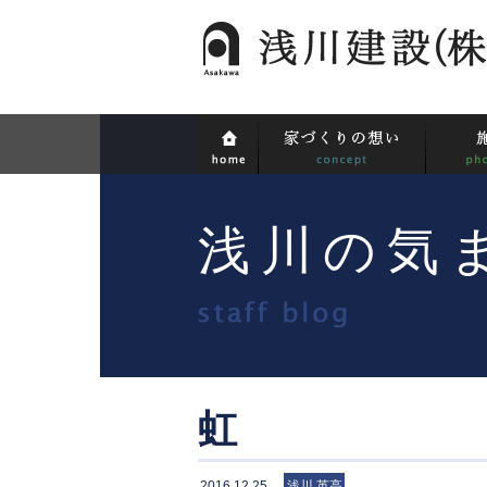
浅川の気
虹
2016.12.25
浅川 英高