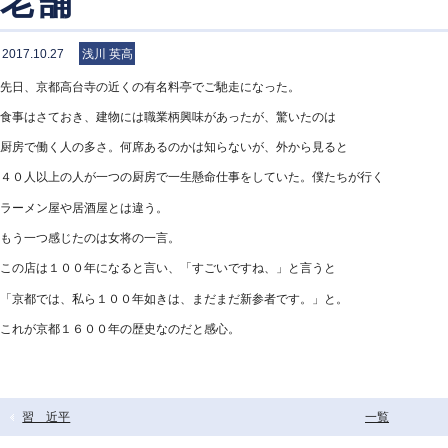
老舗
2017.10.27
浅川 英高
先日、京都高台寺の近くの有名料亭でご馳走になった。
食事はさておき、建物には職業柄興味があったが、驚いたのは
厨房で働く人の多さ。何席あるのかは知らないが、外から見ると
４０人以上の人が一つの厨房で一生懸命仕事をしていた。僕たちが行く
ラーメン屋や居酒屋とは違う。
もう一つ感じたのは女将の一言。
この店は１００年になると言い、「すごいですね、」と言うと
「京都では、私ら１００年如きは、まだまだ新参者です。」と。
これが京都１６００年の歴史なのだと感心。
習 近平
一覧