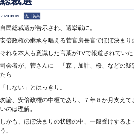
総裁選
2020.09.09
浅川 英高
自民総裁選が告示され、選挙戦に。
安倍政権の継承を唱える菅官房長官でほぼ決まり
それを本人も意識した言葉がTVで報道されていた
司会者が、菅さんに 「森，加計、桜、などの疑
たら
「しない」とはっきり。
勿論、安倍政権の中枢であり、７年８か月支えて
いのは理解。
しかも、ほぼ決まりの状態の中、一般受けするよ
う。