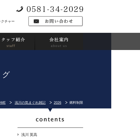
ラクチャー
ログ
OME
浅川の気まぐれ雑記
2026
燃料制限
浅川 英高