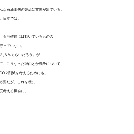
んな石油由来の製品に支障が出ている。
。日本では。
、石油確保には動いているものの
行っていない。
２,３％ぐらいだろう。が、
て、こうなった理由とか戦争について
CO２削減を考えるためにも。
必要だが、これを機に
度考える機会に。