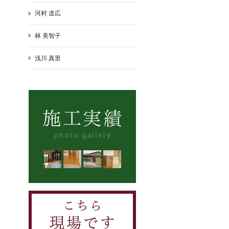
河村 道広
林 美智子
浅川 真里