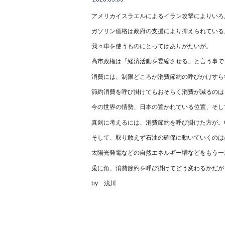
アメリカイスラエルによるイラン攻撃によりいろ
ガソリン価格は政府の支援により抑えられている
我々車を使うものにとってはありがたいが。
高市政権は「経済活動を委縮させる」と言う事で
消費には、制限どころか消費節約の呼びかけすら
節約消費を呼び掛けてもおそらく消費が減るのは
今の世界の情勢、日本の置かれている位置、そし
真剣に考えるには、消費節約を呼び掛けた方が。
そして、取り敢えず石油の確保に動いていくのは
太陽光発電などの自然エネルギー増などをもう一
兎に角、消費節約を呼び掛けてどう変わるかだが
by 浅川