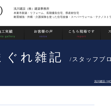
浅川建設（株）建築事務所
本巣市新築・リフォーム、長期優良住宅、県産材住宅
耐震補強・外構・介護保険を使った住宅改修・スーパーウォール・テクノスト
まぐれ雑記
/スタッフブ
浅川建設 / H