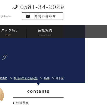
ラクチャー
ログ
HOME
浅川の気まぐれ雑記
2019
熊本城
浅川 英高