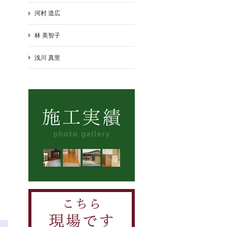
河村 道広
林 美智子
浅川 真里