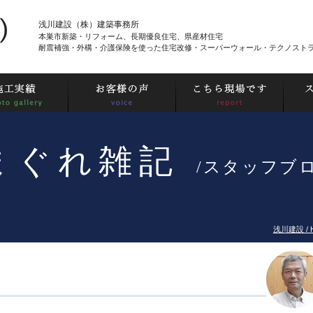
浅川建設（株）建築事務所
本巣市新築・リフォーム、長期優良住宅、県産材住宅
耐震補強・外構・介護保険を使った住宅改修・スーパーウォール・テクノスト
まぐれ雑記
/スタッフブ
浅川建設 / 