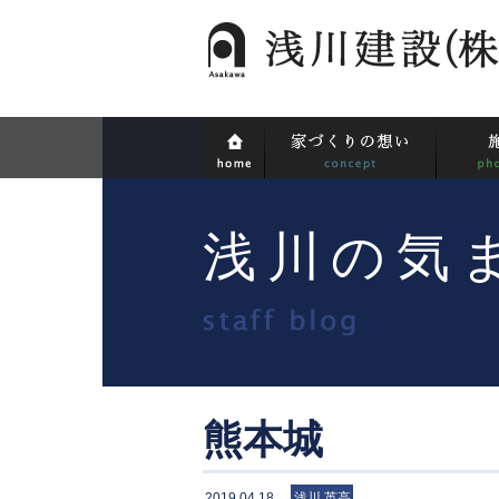
浅川の気
熊本城
2019.04.18
浅川 英高