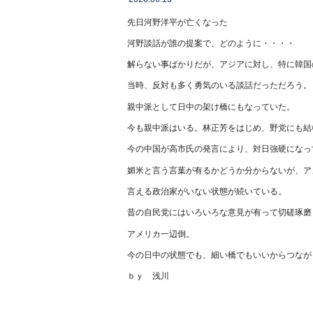
先日河野洋平が亡くなった
河野談話が誰の提案で、どのように・・・・
解らない事ばかりだが、アジアに対し、特に韓国
当時、反対も多く勇気のいる談話だっただろう。
親中派として日中の架け橋にもなっていた。
今も親中派はいる。林正芳をはじめ、野党にも結
今の中国が高市氏の発言により、対日強硬になっ
媚米と言う言葉が有るかどうか分からないが、ア
言える政治家がいない状態が続いている。
昔の自民党にはいろいろな意見が有って切磋琢磨
アメリカ一辺倒。
今の日中の状態でも、細い橋でもいいからつなが
ｂｙ 浅川