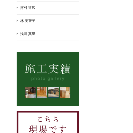
河村 道広
林 美智子
浅川 真里