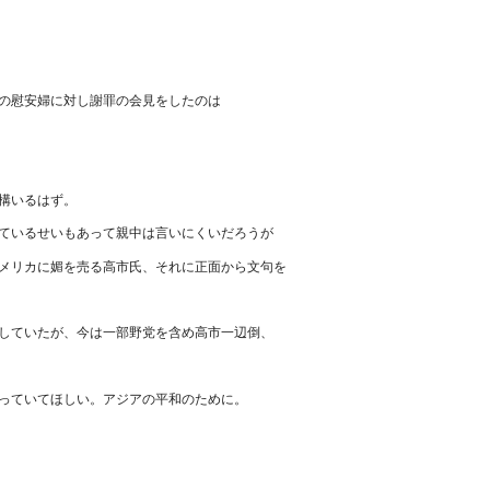
の慰安婦に対し謝罪の会見をしたのは
構いるはず。
ているせいもあって親中は言いにくいだろうが
メリカに媚を売る高市氏、それに正面から文句を
していたが、今は一部野党を含め高市一辺倒、
っていてほしい。アジアの平和のために。