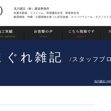
浅川建設（株）建築事務所
本巣市新築・リフォーム、長期優良住宅、県産材住宅
耐震補強・外構・介護保険を使った住宅改修・スーパーウォール・テクノスト
まぐれ雑記
/スタッフブ
浅川建設 / H