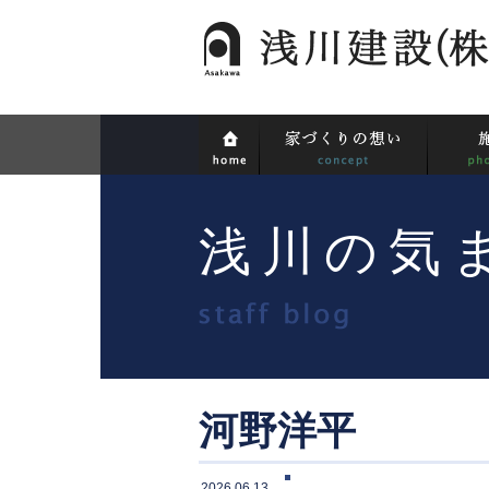
浅川の気
河野洋平
2026.06.13