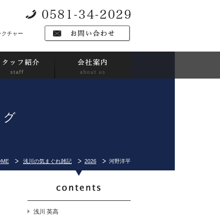
ラクチャー
ログ
OME
浅川の気まぐれ雑記
2026
河野洋平
浅川 英高