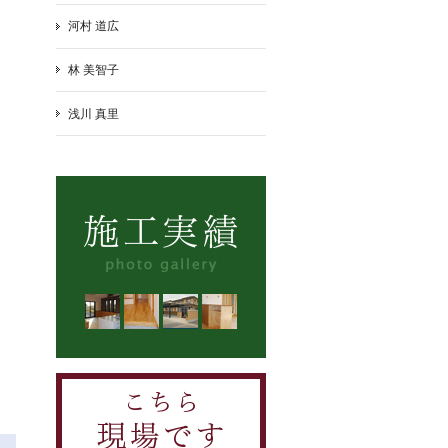
河村 道広
林 美智子
浅川 真里