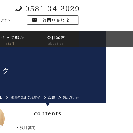
ラクチャー
ログ
E
浅川の気まぐれ雑記
2019
歯が浮いた
浅川 英高