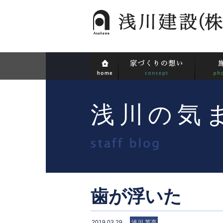
浅川の気
歯が浮いた
2019.03.29
浅川 英高