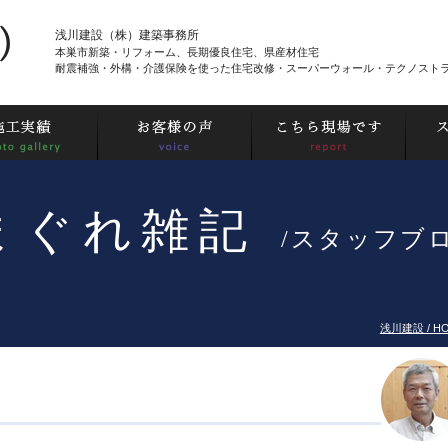
浅川建設（株）建築事務所
本巣市新築・リフォーム、長期優良住宅、県産材住宅
耐震補強・外構・介護保険を使った住宅改修・スーパーウォール・テクノスト
まぐれ雑記
/スタッフブ
浅川建設 / H