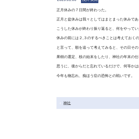
正月休みの７日間が終わった。
正月と盆休みは我々としてはまとまった休みであ
こうした休みが終わり振り返ると、何をやってい
休みの前には２,３のするべきことは考えておく
と言って、順を追って考えてみると、その日その
果樹の選定、枝の始末をしたり、神社の年末の仕
思うに、後からだと忘れているだけで、何等かは
今年も物忘れ、痴ほう症の恐怖との戦いです。
神社