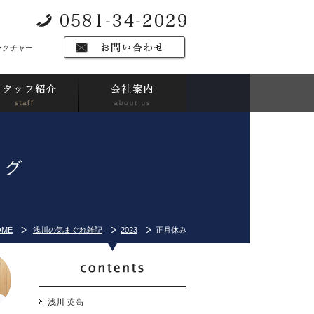
ラクチャー
ログ
OME
浅川の気まぐれ雑記
2023
正月休み
浅川 英高