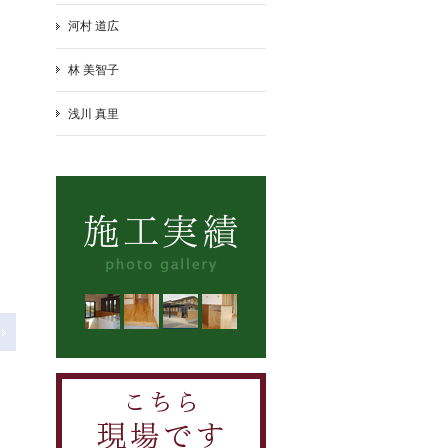
河村 道広
林 美智子
浅川 真里