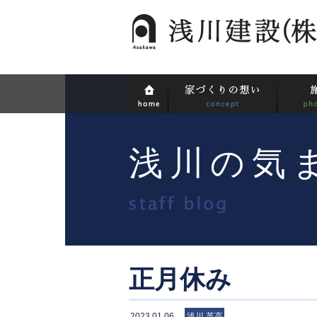
浅川の気
正月休み
2023.01.06
浅川 英高