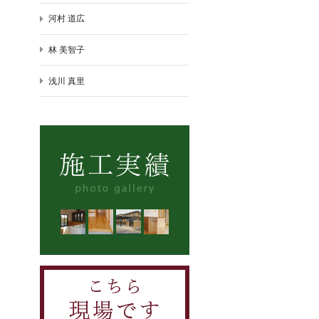
河村 道広
林 美智子
浅川 真里