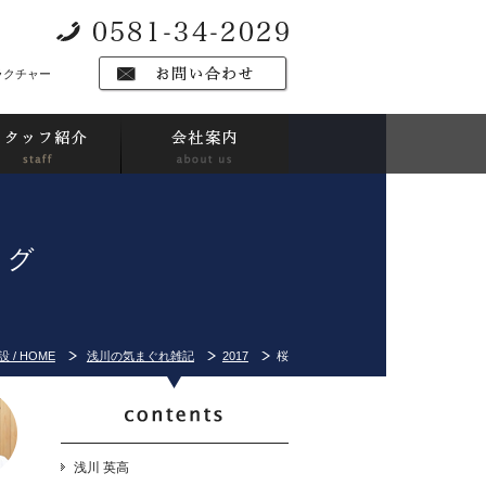
ラクチャー
ログ
 / HOME
浅川の気まぐれ雑記
2017
桜
浅川 英高