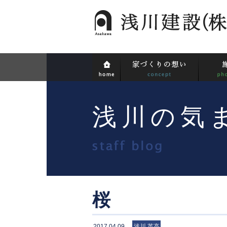
浅川の気
桜
2017.04.09
浅川 英高