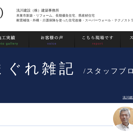
浅川建設（株）建築事務所
本巣市新築・リフォーム、長期優良住宅、県産材住宅
耐震補強・外構・介護保険を使った住宅改修・スーパーウォール・テクノスト
まぐれ雑記
/スタッフブ
浅川建設