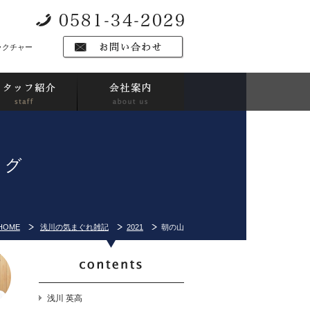
ラクチャー
ログ
HOME
浅川の気まぐれ雑記
2021
朝の山
浅川 英高