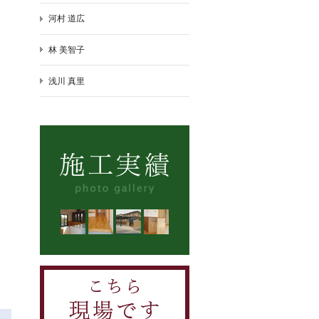
河村 道広
林 美智子
浅川 真里