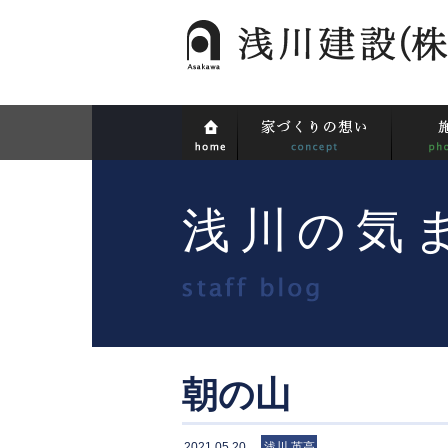
浅川の気
朝の山
2021.05.20
浅川 英高