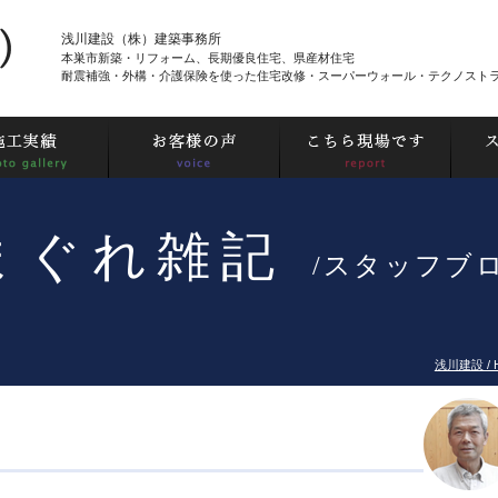
浅川建設（株）建築事務所
本巣市新築・リフォーム、長期優良住宅、県産材住宅
耐震補強・外構・介護保険を使った住宅改修・スーパーウォール・テクノスト
まぐれ雑記
/スタッフブ
浅川建設 / 