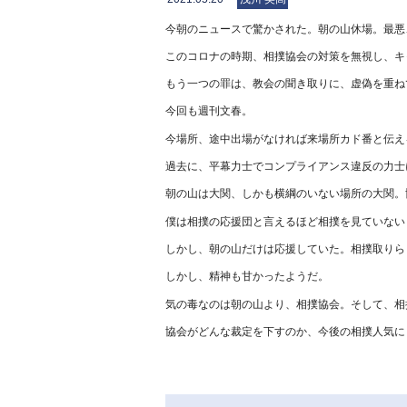
今朝のニュースで驚かされた。朝の山休場。最悪
このコロナの時期、相撲協会の対策を無視し、キ
もう一つの罪は、教会の聞き取りに、虚偽を重ね
今回も週刊文春。
今場所、途中出場がなければ来場所カド番と伝え
過去に、平幕力士でコンプライアンス違反の力士
朝の山は大関、しかも横綱のいない場所の大関。
僕は相撲の応援団と言えるほど相撲を見ていない
しかし、朝の山だけは応援していた。相撲取りら
しかし、精神も甘かったようだ。
気の毒なのは朝の山より、相撲協会。そして、相
協会がどんな裁定を下すのか、今後の相撲人気に