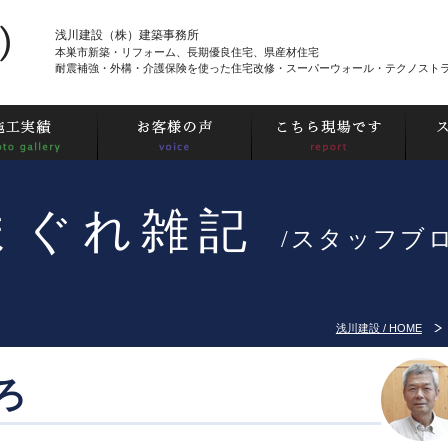
浅川建設（株）建築事務所
本巣市新築・リフォーム、長期優良住宅、県産材住宅
耐震補強・外構・介護保険を使った住宅改修・スーパーウォール・テクノスト
まぐれ雑記
/スタッフブ
浅川建設 / HOME
ろ