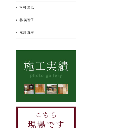
河村 道広
林 美智子
浅川 真里