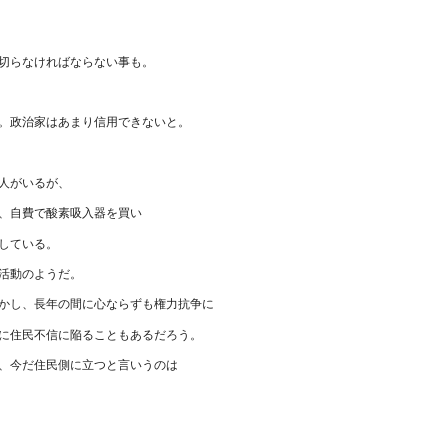
切らなければならない事も。
。政治家はあまり信用できないと。
人がいるが、
、自費で酸素吸入器を買い
している。
活動のようだ。
かし、長年の間に心ならずも権力抗争に
に住民不信に陥ることもあるだろう。
、今だ住民側に立つと言いうのは