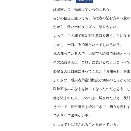
政治家と言う職業は辛いものがある。
自分の信念と違っても、有権者の望む方向へ舵を
だから、勢いポピュリズムに陥りやすい。
よって、この欄で政治家の悪口を書くことになる
しかし、一口に政治家といってもいろいろ。
私の知っている人で 山縣市会議員で山崎と言う
その議員さんは「コロナに負けるな」と言う事で
必要な人は自由に使ってくれと「お知らせ」を出
少し前の、感染者用宿泊施設が満杯のころからの
政治家もみんな志を持ってなったのだと思う。し
巻き込まれたり、ごろつきに騙されたりと、反対
その中で，長年議員を続けてきて、初心を忘れず
できそうで出来ない事。
いつまでも活躍されることを願っている。