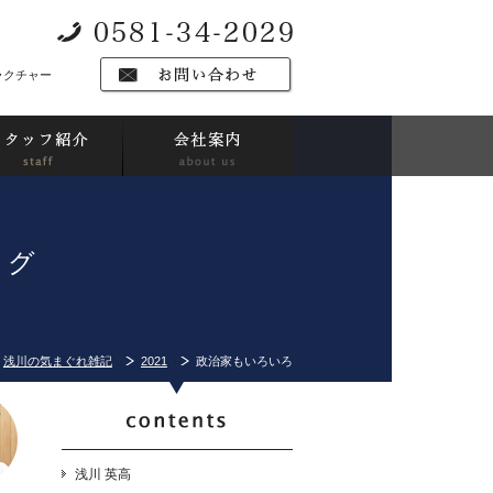
ラクチャー
ログ
浅川の気まぐれ雑記
2021
政治家もいろいろ
浅川 英高