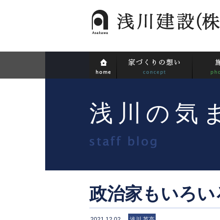
浅川の気
政治家もいろい
2021.12.02
浅川 英高