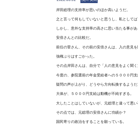
岸田総理の支持率が思いのほか高いようだ。
之と言って何もしていないと思うし、私としては
しかし、意外な支持率の高さに思い当たる事があ
安倍さんとの比較だ。
前任の菅さん、その前の安倍さんは、入の意見を
強権ぶりはすごかった。
その点岸田さんは、自分で「人の意見をよく聞く
今度の、参院選前の年金受給者への５０００円支
疑問の声が上がり、どうやら方向転換するようだ
大体が、５０００円支給は動機が不純すぎる。
大したことはしていないが、元総理と違って悪い
その点では、元総理の安倍さんに功績か？
国民寄りの政治をすることを願っている。