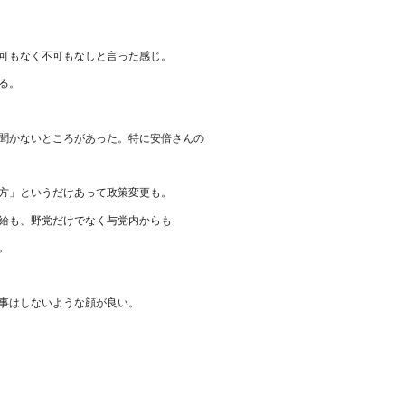
可もなく不可もなしと言った感じ。
る。
聞かないところがあった。特に安倍さんの
方」というだけあって政策変更も。
給も、野党だけでなく与党内からも
。
事はしないような顔が良い。