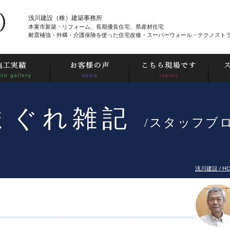
浅川建設（株）建築事務所
本巣市新築・リフォーム、長期優良住宅、県産材住宅
耐震補強・外構・介護保険を使った住宅改修・スーパーウォール・テクノスト
まぐれ雑記
/スタッフブ
浅川建設 / H