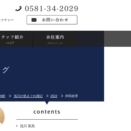
ラクチャー
ログ
OME
浅川の気まぐれ雑記
2022
岸田総理
浅川 英高