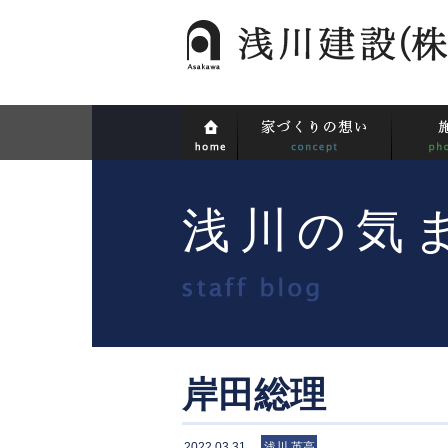
浅川の気
岸田総理
2022.03.31
浅川 英高