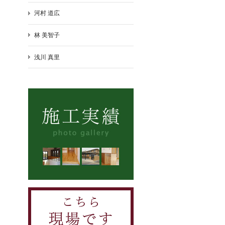
河村 道広
林 美智子
浅川 真里