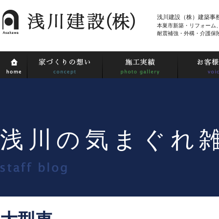
浅川建設（株）建築事
本巣市新築・リフォーム
耐震補強・外構・介護保
浅川の気まぐれ