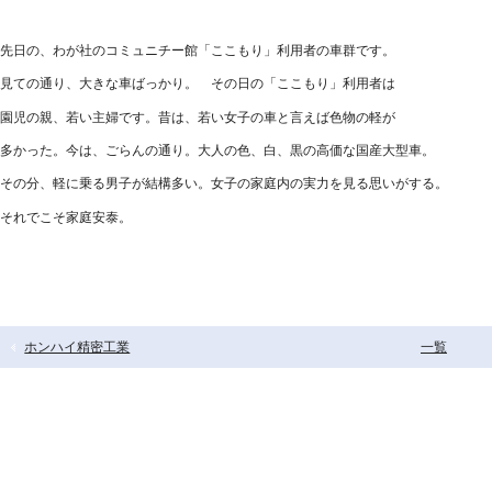
先日の、わが社のコミュニチー館「ここもり」利用者の車群です。
見ての通り、大きな車ばっかり。 その日の「ここもり」利用者は
園児の親、若い主婦です。昔は、若い女子の車と言えば色物の軽が
多かった。今は、ごらんの通り。大人の色、白、黒の高価な国産大型車。
その分、軽に乗る男子が結構多い。女子の家庭内の実力を見る思いがする。
それでこそ家庭安泰。
ホンハイ精密工業
一覧