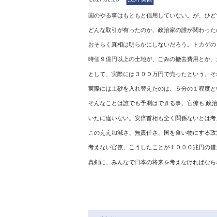
国のやる事はもともと信用していない。が、ひど
どんな取引が有ったのか。政治家の誰が関わった
おそらく真相は明らかにしないだろう。トカゲの
時価９億円以上の土地が、ごみの撤去費用とか、
として、実際には３００万円で売ったという。そ
実際には土砂を入れ替えたのは、５分の１程度と
そんなことは誰でも予測はできる事。官僚も,政
いたに違いない。安倍首相も全く関係ないとは考
このええ加減さ、無責任さ、国を食い物にする政
考えない官僚、こうしたことが１０００兆円の借
真剣に、みんなで日本の将来を考えなければなら