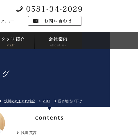
ラクチャー
ログ
浅川の気まぐれ雑記
2017
国有地払い下げ
浅川 英高