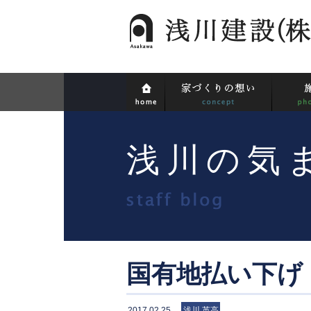
浅川の気
国有地払い下げ
2017.02.25
浅川 英高