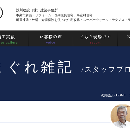
浅川建設（株）建築事務所
本巣市新築・リフォーム、長期優良住宅、県産材住宅
耐震補強・外構・介護保険を使った住宅改修・スーパーウォール・テクノスト
まぐれ雑記
/スタッフブ
浅川建設 / HOME