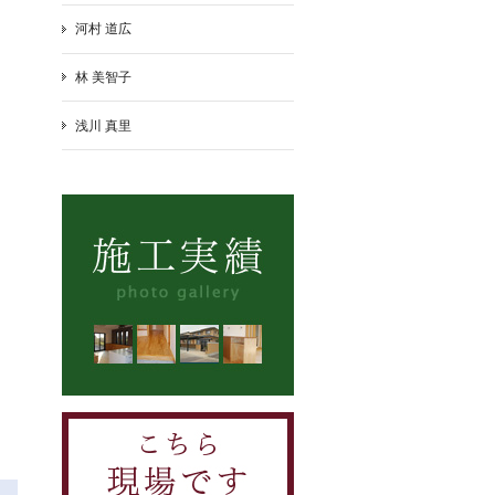
河村 道広
林 美智子
浅川 真里