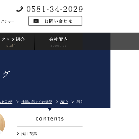
ラクチャー
ログ
/ HOME
浅川の気まぐれ雑記
2019
収賄
浅川 英高