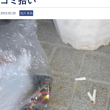
ゴミ拾い
2015.02.20
浅川 英高