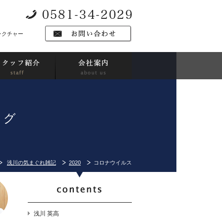
ラクチャー
ログ
浅川の気まぐれ雑記
2020
コロナウイルス
浅川 英高