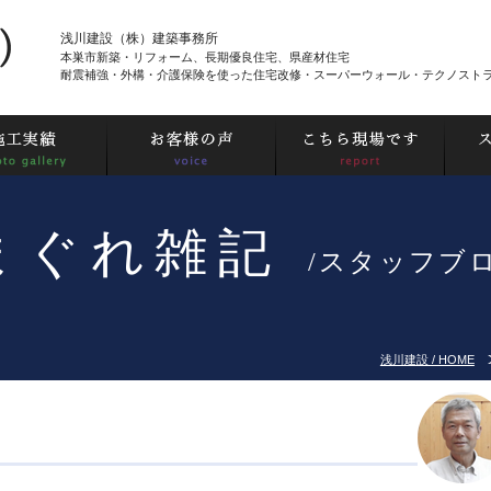
浅川建設（株）建築事務所
本巣市新築・リフォーム、長期優良住宅、県産材住宅
耐震補強・外構・介護保険を使った住宅改修・スーパーウォール・テクノスト
まぐれ雑記
/スタッフブ
浅川建設 / HOME