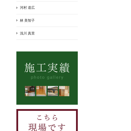
河村 道広
林 美智子
浅川 真里