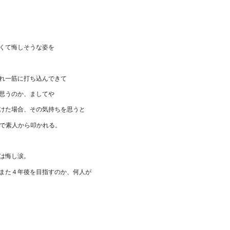
くて悔しそうな姿を
れ一筋に打ち込んできて
思うのか、ましてや
けた場合、その気持ちを思うと
どで素人から叩かれる。
は悔し涙。
また４年後を目指すのか、何人が