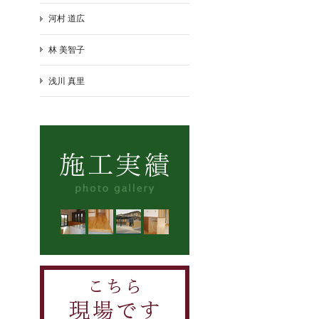
河村 道広
林 美智子
浅川 真里