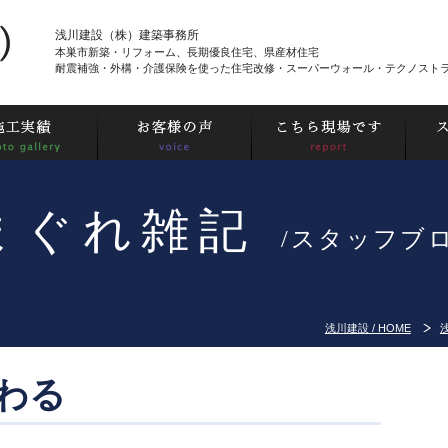
浅川建設（株）建築事務所
本巣市新築・リフォーム、長期優良住宅、県産材住宅
耐震補強・外構・介護保険を使った住宅改修・スーパーウォール・テクノスト
まぐれ雑記
/スタッフブ
浅川建設 / HOME
わる