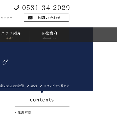
ラクチャー
ログ
浅川の気まぐれ雑記
2024
オリンピック終わる
浅川 英高