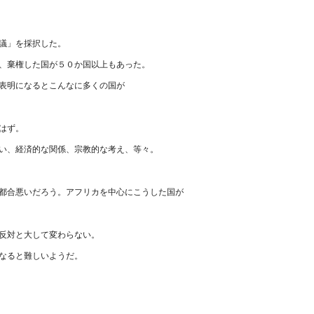
議」を採択した。
、棄権した国が５０か国以上もあった。
表明になるとこんなに多くの国が
はず。
い、経済的な関係、宗教的な考え、等々。
都合悪いだろう。アフリカを中心にこうした国が
反対と大して変わらない。
なると難しいようだ。