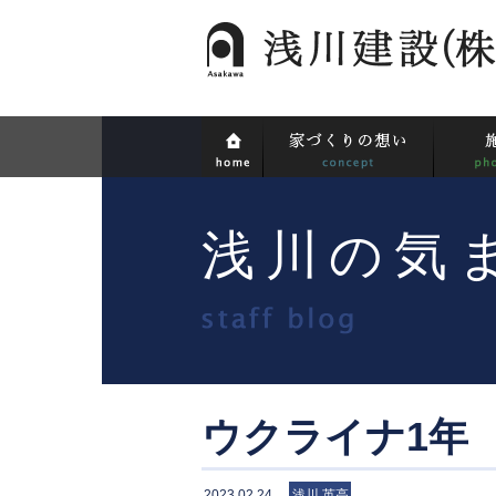
浅川の気
ウクライナ1年
2023.02.24
浅川 英高