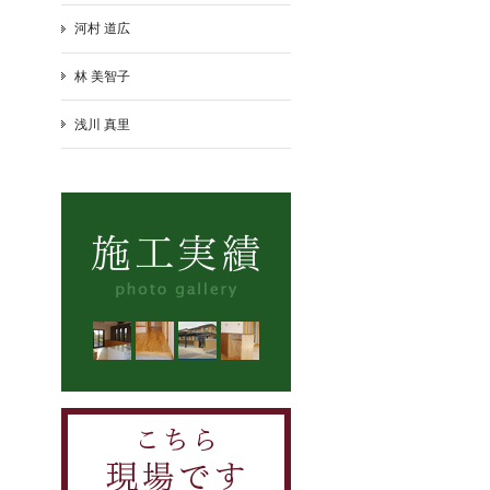
河村 道広
林 美智子
浅川 真里