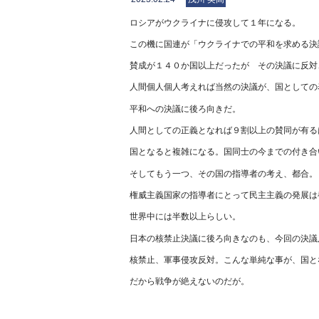
ロシアがウクライナに侵攻して１年になる。
この機に国連が「ウクライナでの平和を求める決
賛成が１４０か国以上だったが その決議に反対
人間個人個人考えれば当然の決議が、国としての
平和への決議に後ろ向きだ。
人間としての正義となれば９割以上の賛同が有る
国となると複雑になる。国同士の今までの付き合
そしてもう一つ、その国の指導者の考え、都合。
権威主義国家の指導者にとって民主主義の発展は
世界中には半数以上らしい。
日本の核禁止決議に後ろ向きなのも、今回の決議
核禁止、軍事侵攻反対。こんな単純な事が、国と
だから戦争が絶えないのだが。