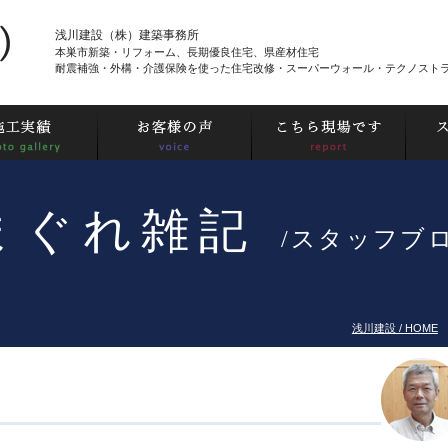
浅川建設（株）建築事務所
本巣市新築・リフォーム、長期優良住宅、県産材住宅
耐震補強・外構・介護保険を使った住宅改修・スーパーウォール・テクノスト
まぐれ雑記
/スタッフブ
浅川建設 / HOME