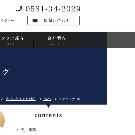
ラクチャー
ログ
浅川の気まぐれ雑記
2023
ウクライナ1年
浅川 英高