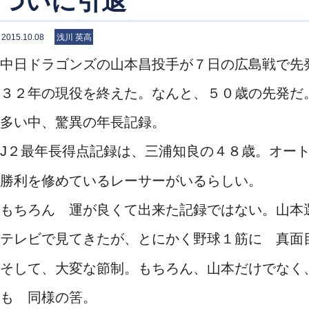
ついに引退
2015.10.08
浅川 英高
中日ドラゴンズの山本昌投手が７日の広島戦で先
３２年の現役を終えた。なんと、５０歳の先発だ
多い中、驚異の年長記録。
J２最年長得点記録は、三浦知良の４８歳。オー
勝利を修めているレーサーがいるらしい。
もちろん 運が良くて出来た記録ではない。山本
テレビで見てきたが、とにかく野球１筋に 真面
そして、大変な節制。もちろん、山本だけでなく
も 同様の筈。